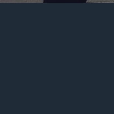
Es nuestra Gerente de Contenidos e Imagen.
Comunicadora Social de amplia trayectoria en la
producción de contenidos y desarrollo de
imagen. Especialista en aplicación de contenidos
para redes sociales, así como en la gerencia de
social media, campañas de marketing digital.
Copyright © 2026 LS Records - All Rights Reserved |
Cardeal Agency